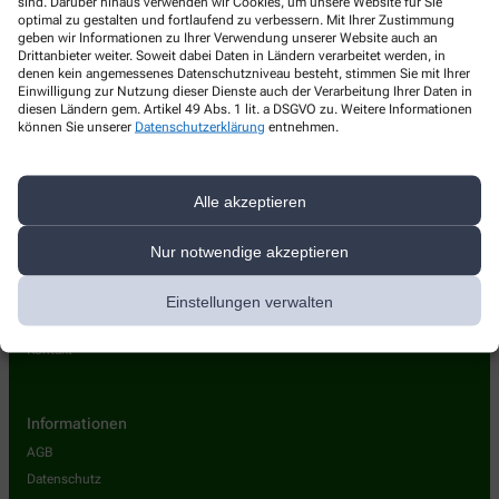
sind. Darüber hinaus verwenden wir Cookies, um unsere Website für Sie
Burg-Apotheke am Kreisverkehr
optimal zu gestalten und fortlaufend zu verbessern. Mit Ihrer Zustimmung
geben wir Informationen zu Ihrer Verwendung unserer Website auch an
Drittanbieter weiter. Soweit dabei Daten in Ländern verarbeitet werden, in
Friedrich-Ebert-Str. 58
,
46535
Dinslaken
denen kein angemessenes Datenschutzniveau besteht, stimmen Sie mit Ihrer
+49-2064/5 74 40
Einwilligung zur Nutzung dieser Dienste auch der Verarbeitung Ihrer Daten in
diesen Ländern gem. Artikel 49 Abs. 1 lit. a DSGVO zu. Weitere Informationen
+49-2064/5 20 02
können Sie unserer
Datenschutzerklärung
entnehmen.
burg-apo@gmx.de
Alle akzeptieren
Nur notwendige akzeptieren
Über uns
Einstellungen verwalten
Leistungen
Kontakt
Informationen
AGB
Datenschutz