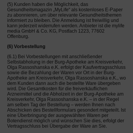
(5) Kunden haben die Möglichkeit, das
Gesundheitsmagazin „MyLife“ als kostenloses E-Paper
zu abonnieren, um über relevante Gesundheitsthemen
informiert zu bleiben. Die Anmeldung ist freiwillig und
kann jederzeit widerrufen werden. Anbieter ist die mylife
media GmbH & Co. KG, Postfach 1223, 77602
Offenburg.
(6) Vorbestellung
(6.1) Bei Vorbestellungen mit anschließender
Selbstabholung in der Burg-Apotheke am Kreisverkehr,
Olga Rassoshanska e.K. erfolgt der Kaufvertragsschluss
sowie die Bezahlung der Waren vor Ort in der Burg-
Apotheke am Kreisverkehr, Olga Rassoshanska e.K., wo
dem Kunden dann auch die bestellte Ware übergeben
wird. Die Gesamtkosten für die freiverkäuflichen
Arzneimittel und die Abholzeit in der Burg-Apotheke am
Kreisverkehr, Olga Rassoshanska e.K. – in der Regel
am selben Tag der Bestellung – werden Ihnen nach
Abschicken des Bestellformulars gesondert mitgeteilt. Ist
eine Überbringung der ausgewählten Waren per
Botendienst möglich und wünschen Sie dies, erfolgt der
Vertragsschluss bei Übergabe der Ware an Sie.